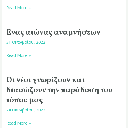
του
Read More »
τόπου
μας
Ένας αιώνας αναμνήσεων
Ένας
αιώνας
31 Οκτωβρίου, 2022
αναμνήσεων
Read More »
Οι νέοι γνωρίζουν και
Οι
νέοι
διασώζουν την παράδοση του
γνωρίζουν
τόπου μας
και
διασώζουν
24 Οκτωβρίου, 2022
την
Read More »
παράδοση