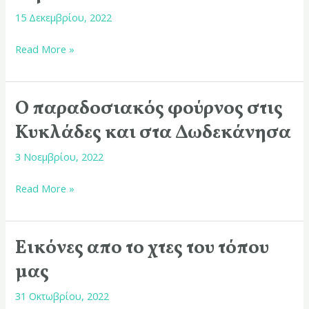
Γυμνασίου
15 Δεκεμβρίου, 2022
Σύρου
Read More »
Ο παραδοσιακός φούρνος στις
Ο
παραδοσιακός
Κυκλάδες και στα Δωδεκάνησα
φούρνος
3 Νοεμβρίου, 2022
στις
Κυκλάδες
Read More »
και
στα
Δωδεκάνησα
Εικόνες απο το χτες του τόπου
Εικόνες
απο
μας
το
31 Οκτωβρίου, 2022
χτες